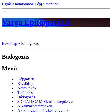
Ugrás a tartalomhoz
Lépj a menübe
Varga Építőipari Bt
Kezdőlap
»
Bádogozás
Bádogozás
Menü
Képgaléria
Kezdőlap
Ácsmunkák
Tetőfedés
Bádogozás
3D CAD/CAM Vizuális faépítészet
Alkalmazott termékek
Akikre igazán büszkék vagyunk!