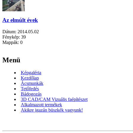
Az elmúlt évek
Dátum:
2014.05.02
Fénykép:
39
Mappák:
0
Menü
Képgaléria
Kezdőlap
Ácsmunkák
Tetőfedés
Bádogozás
3D CAD/CAM Vizuális faépítészet
Alkalmazott termékek
Akikre igazán büszkék vagyunk!