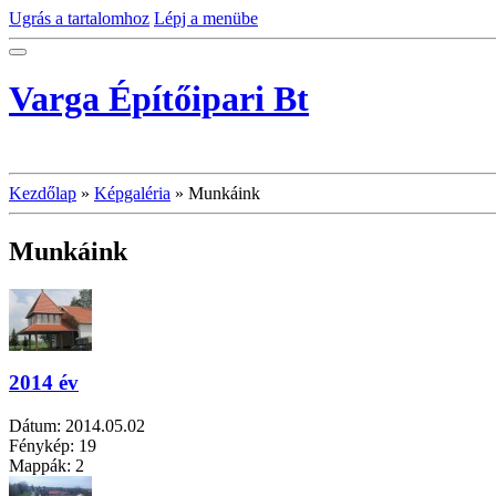
Ugrás a tartalomhoz
Lépj a menübe
Varga Építőipari Bt
Kezdőlap
»
Képgaléria
»
Munkáink
Munkáink
2014 év
Dátum:
2014.05.02
Fénykép:
19
Mappák:
2