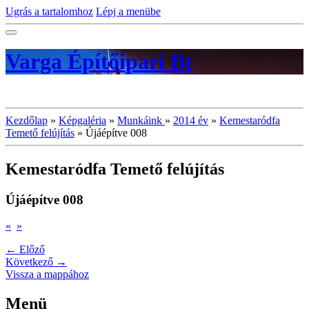
Ugrás a tartalomhoz
Lépj a menübe
Varga Építőipari Bt
Kezdőlap
»
Képgaléria
»
Munkáink
»
2014 év
»
Kemestaródfa
Temető felújítás
»
Újáépítve 008
Kemestaródfa Temető felújítás
Újáépítve 008
«
»
← Előző
Következő →
Vissza a mappához
Menü