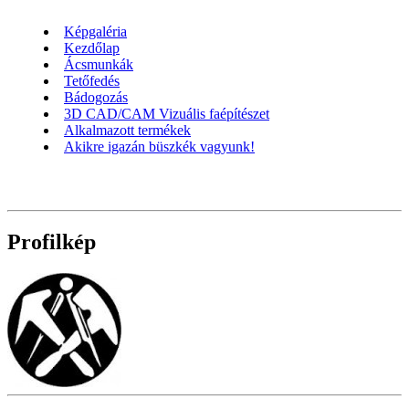
Képgaléria
Kezdőlap
Ácsmunkák
Tetőfedés
Bádogozás
3D CAD/CAM Vizuális faépítészet
Alkalmazott termékek
Akikre igazán büszkék vagyunk!
Profilkép