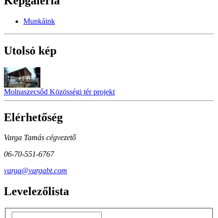
Képgaléria
Munkáink
Utolsó kép
Molnaszecsőd Közösségi tér projekt
Elérhetőség
Varga Tamás cégvezető
06-70-551-6767
varga@vargabt.com
Levelezőlista