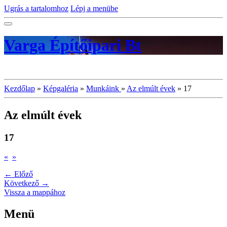
Ugrás a tartalomhoz
Lépj a menübe
Varga Építőipari Bt
Kezdőlap
»
Képgaléria
»
Munkáink
»
Az elmúlt évek
»
17
Az elmúlt évek
17
«
»
← Előző
Következő →
Vissza a mappához
Menü