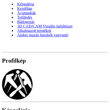
Képgaléria
Kezdőlap
Ácsmunkák
Tetőfedés
Bádogozás
3D CAD/CAM Vizuális faépítészet
Alkalmazott termékek
Akikre igazán büszkék vagyunk!
Profilkép