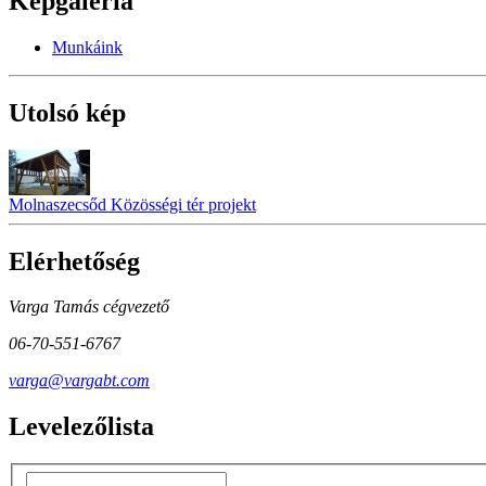
Képgaléria
Munkáink
Utolsó kép
Molnaszecsőd Közösségi tér projekt
Elérhetőség
Varga Tamás cégvezető
06-70-551-6767
varga@vargabt.com
Levelezőlista