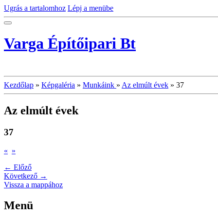
Ugrás a tartalomhoz
Lépj a menübe
Varga Építőipari Bt
Kezdőlap
»
Képgaléria
»
Munkáink
»
Az elmúlt évek
»
37
Az elmúlt évek
37
«
»
← Előző
Következő →
Vissza a mappához
Menü