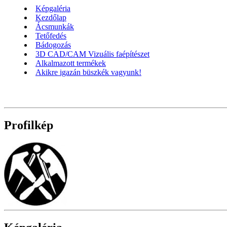
Képgaléria
Kezdőlap
Ácsmunkák
Tetőfedés
Bádogozás
3D CAD/CAM Vizuális faépítészet
Alkalmazott termékek
Akikre igazán büszkék vagyunk!
Profilkép