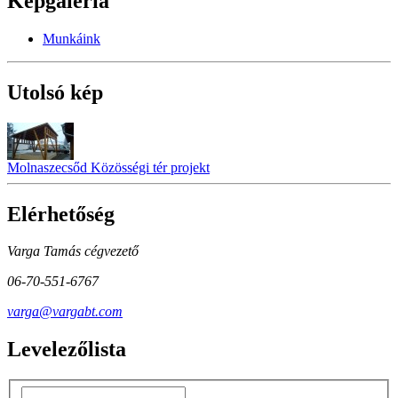
Képgaléria
Munkáink
Utolsó kép
Molnaszecsőd Közösségi tér projekt
Elérhetőség
Varga Tamás cégvezető
06-70-551-6767
varga@vargabt.com
Levelezőlista