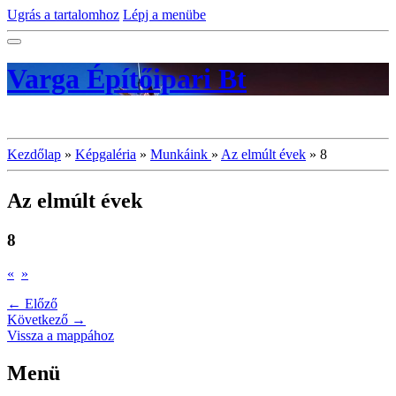
Ugrás a tartalomhoz
Lépj a menübe
Varga Építőipari Bt
Kezdőlap
»
Képgaléria
»
Munkáink
»
Az elmúlt évek
»
8
Az elmúlt évek
8
«
»
← Előző
Következő →
Vissza a mappához
Menü