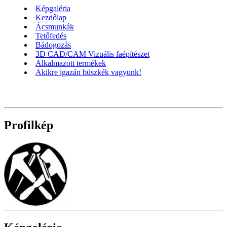
Képgaléria
Kezdőlap
Ácsmunkák
Tetőfedés
Bádogozás
3D CAD/CAM Vizuális faépítészet
Alkalmazott termékek
Akikre igazán büszkék vagyunk!
Profilkép